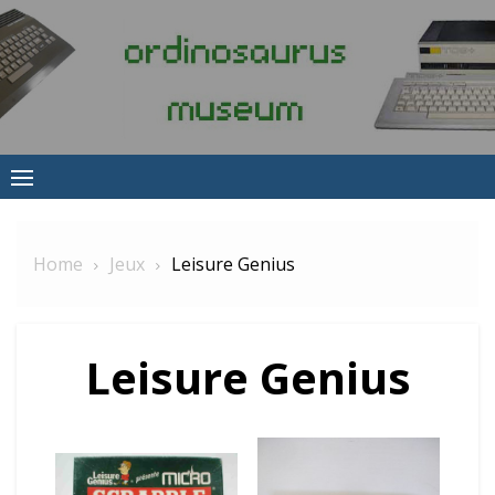
Skip
to
content
Home
Jeux
Leisure Genius
Leisure Genius