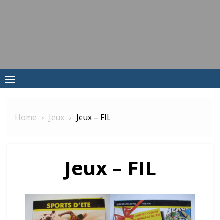
Skip
to
content
Home
Jeux
Jeux – FIL
Jeux – FIL